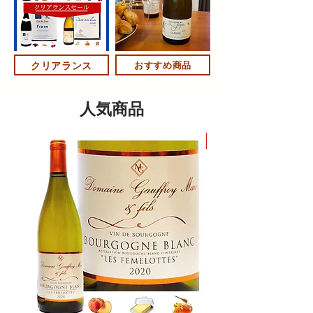
クリアランス
おすすめ商品
​人気商品
NEW