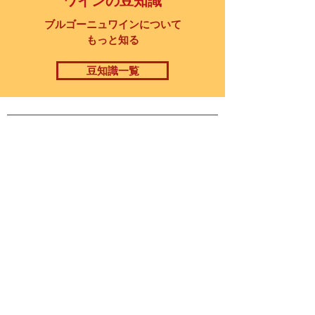
ブルゴーニュワインについて
もっと知る
豆知識一覧
産地から探す
コート・ド・ニュイ
コート・ド・ボーヌ
コート・シャロネーズ
マコネー
ラベルから探す
H.V.Eラベル
独立ワイン業者
オーガニック
ワイン
新商品
人気商品
すべての
ワイン
その他