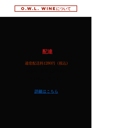
O.W.L. WINEについて
配達
通常配送料1280円（税込)
沖縄県・離島は別料金、
その他は一律です。
詳細はこちら