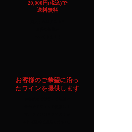
20,000円(税込)で
送料無料
購入すればするほど
​お得な特典が
ついてきます！
お客様のご希望に沿っ
たワインを提供します
お客様のご予算・ご要望に
合わせて
ワインを提案しま
す。​ワインのリクエストが
あれば随時ご連絡ください。