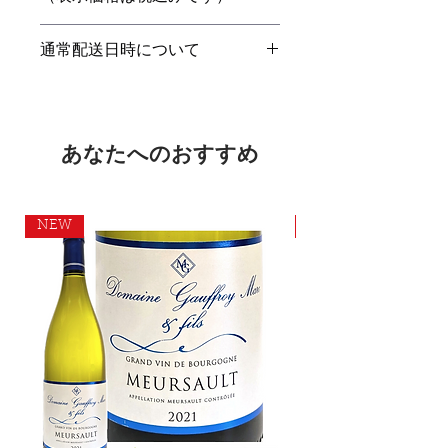
通常配送日時について
ご注文いただいた商品は、
営業日2日～3日以内にお届け
します。
また通常、配達時間帯は18:00～
あなたへのおすすめ
20:00の間に設定しております。
他の時間帯をご希望の場合は
こち
らまで
ご連絡ください。
NEW
NEW