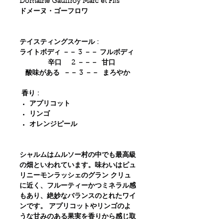
Domaine Gauffroy Marc et Fils
ドメーヌ・ゴーフロワ
テイスティングスケール :
ライトボディ －－ 3 －－ フルボディ
辛口 2 －－－ 甘口
酸味がある －－ 3 －－ まろやか
香り :
アプリコット
リンゴ
オレンジピール
シャルムはムルソー村の中でも最高級
の畑といわれています。味わいはピュ
リニーモンラッシェのグラン クリュ
に近く、フルーティーかつミネラル感
もあり、絶妙なバランスのとれたワイ
ンです。 アプリコットやリンゴのよ
うな甘みのある果実を香りから感じ取