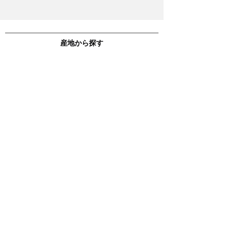
産地から探す
コート・ド・ニュイ
コート・ド・ボーヌ
コート・シャロネーズ
マコネー
ラベルから探す
H.V.Eラベル
独立ワイン業者
オーガニック
ワイン
新商品
人気商品
すべての
ワイン
その他
O.W.L. WINEについて
会員特典
ブログ
特定商取引法及び酒税法に基づく表示
お届け・配送について