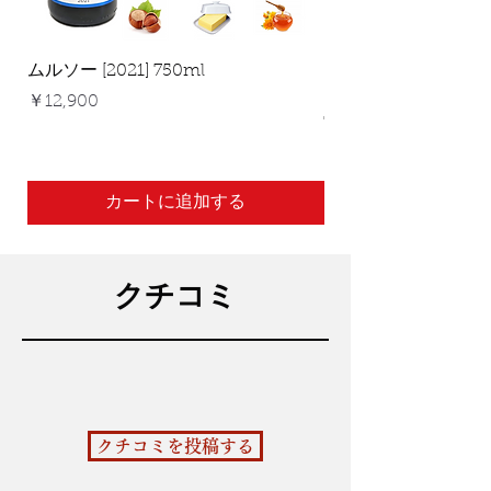
ムルソー [2021] 750ml
ピュリニー・モンラ
エクリュ "レ・ルフェー
価格
￥12,900
750ml
価格
￥24,600
カートに追加する
クチコミ
クチコミを投稿する