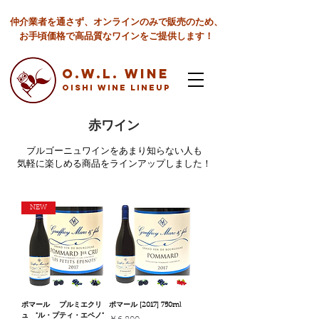
仲介業者を通さず、オンラインのみで販売のため、
お手頃価格で高品質なワインをご提供します！
O.W.L. Wine
Oishi Wine lineup
赤ワイン
ブルゴーニュワインをあまり知らない人も
気軽に楽しめる商品をラインアップしました！
NEW
ポマール プルミエクリ
ポマール [2017] 750ml
ュ "ル・プティ・エペノ"
価格