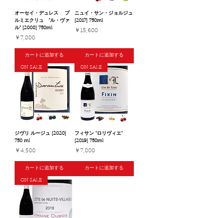
オーセイ・デュレス プ
ニュイ・サン・ジョルジュ
ルミエクリュ "ル・ヴァ
[2017] 750ml
ル" [2008] 750ml
価格
￥15,600
価格
￥7,800
カートに追加する
カートに追加する
ON SALE
ON SALE
ジヴリ ルージュ [2020]
フィサン "ロリヴィエ"
750 ml
[2019] 750ml
価格
価格
￥4,500
￥7,800
カートに追加する
カートに追加する
ON SALE