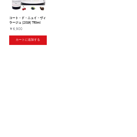
コート・ド・ニュイ・ヴィ
ラージュ [2019] 750ml
価格
￥6,900
カートに追加する