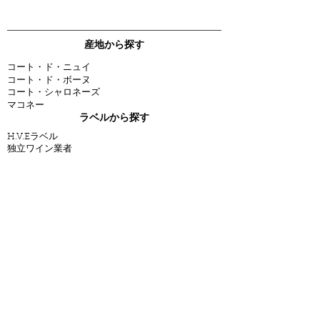
産地から探す
コート・ド・ニュイ
コート・ド・ボーヌ
コート・シャロネーズ
マコネー
ラベルから探す
H.V.Eラベル
独立ワイン業者
オーガニック
ワイン
新商品
人気商品
すべての
ワイン
その他
O.W.L. WINEについて
会員特典
ブログ
特定商取引法及び酒税法に基づく表示
お届け・配送について
プライバシーポリシー