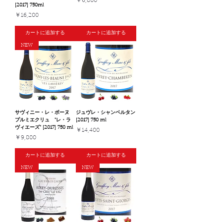
￥6,800
[2017] 750ml
価格
￥16,200
カートに追加する
カートに追加する
NEW
サヴィニー・レ・ボーヌ
ジュヴレ・シャンベルタン
プルミエクリュ "レ・ラ
[2017] 750 ml
ヴィエーズ" [2017] 750 ml
価格
￥14,400
価格
￥9,800
カートに追加する
カートに追加する
NEW
NEW