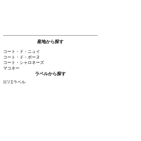
産地から探す
コート・ド・ニュイ
コート・ド・ボーヌ
コート・シャロネーズ
マコネー
ラベルから探す
H.V.Eラベル
独立ワイン業者
オーガニック
ワイン
新商品
人気商品
すべての
ワイン
その他
O.W.L. WINEについて
会員特典
ブログ